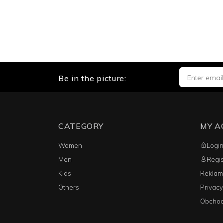
Be in the picture:
CATEGORY
MY 
Women
Logi
Men
Regis
Kids
Reklam
Others
Privacy
Obchod