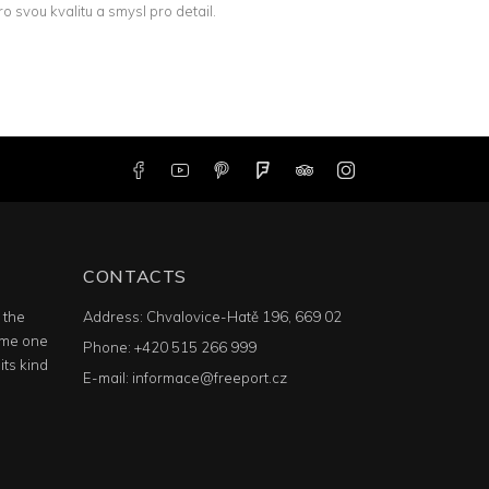
 svou kvalitu a smysl pro detail.
CONTACTS
n the
Address:
Chvalovice-Hatě 196, 669 02
ime one
Phone:
+420 515 266 999
its kind
E-mail:
informace@freeport.cz