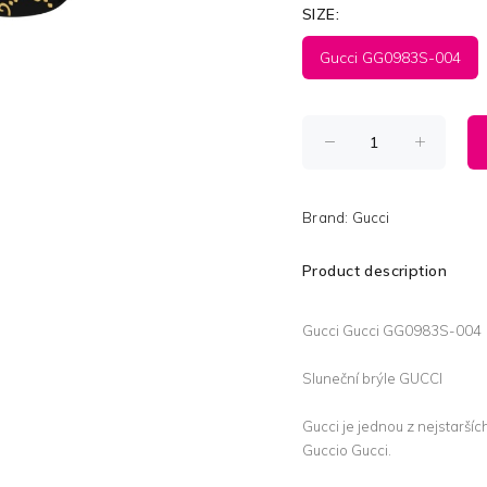
SIZE:
Gucci GG0983S-004
Brand:
Gucci
Product description
Gucci Gucci GG0983S-004
Sluneční brýle GUCCI
Gucci je jednou z nejstaršíc
Guccio Gucci.