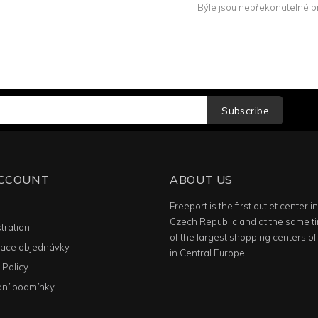
Býle jsou nepřekonatelné pro
Subscribe
ACCOUNT
ABOUT US
Freeport is the first outlet center i
n
Czech Republic and at the same t
tration
of the largest shopping centers of 
ace objednávky
in Central Europe.
 Policy
ní podmínky