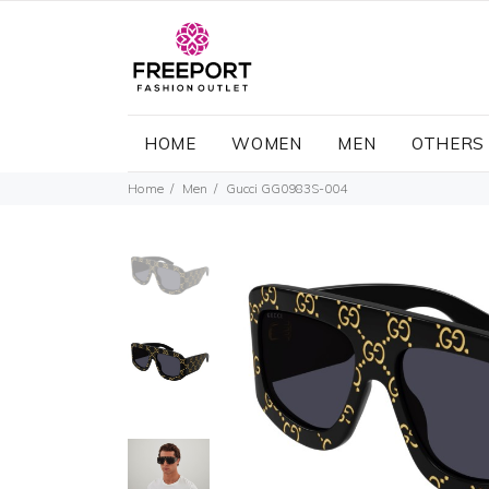
HOME
WOMEN
MEN
OTHERS
Home
Men
Gucci GG0983S-004