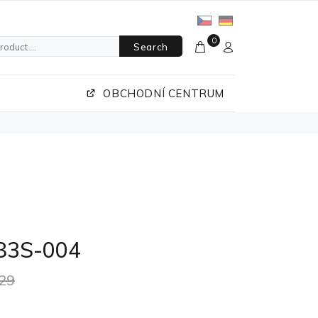
0
Search
OBCHODNÍ CENTRUM
83S-004
29