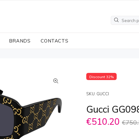
BRANDS
CONTACTS
Discount 32%
SKU:
GUCCI
Gucci GG09
€510.20
€750.