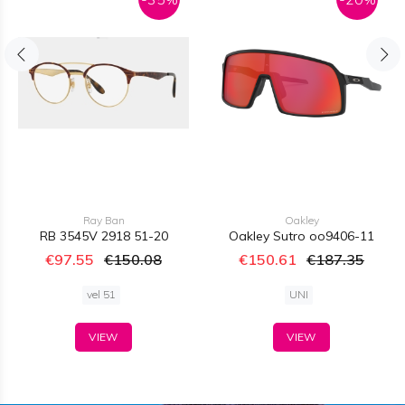
Ray Ban
Oakley
RB 3545V 2918 51-20
Oakley Sutro oo9406-11
€97.55
€150.08
€150.61
€187.35
vel 51
UNI
VIEW
VIEW