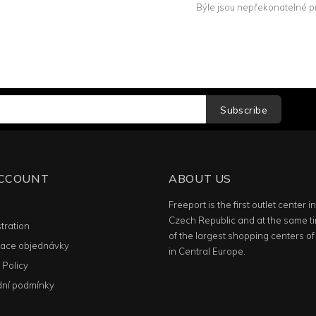
Býle jsou nepřekonatelné pro
Subscribe
ACCOUNT
ABOUT US
Freeport is the first outlet center i
n
Czech Republic and at the same t
tration
of the largest shopping centers of 
ace objednávky
in Central Europe.
 Policy
ní podmínky