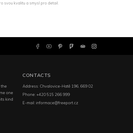
 svou kvalitu a smysl pro detail.
CONTACTS
n the
Address:
Chvalovice-Hatě 196, 669 02
ime one
Phone:
+420 515 266 999
its kind
E-mail:
informace@freeport.cz