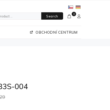
0
Search
OBCHODNÍ CENTRUM
83S-004
29