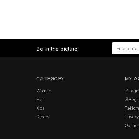
Be in the picture:
CATEGORY
MY 
Women
Logi
Men
Regis
Kids
Reklam
Others
Privacy
Obchod