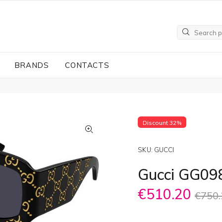
BRANDS
CONTACTS
Discount 32%
SKU:
GUCCI
Gucci GG09
€510.20
€750.