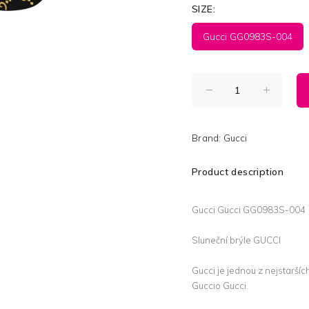
SIZE:
Gucci GG0983S-004
Brand:
Gucci
Product description
Gucci Gucci GG0983S-004
Sluneční brýle GUCCI
Gucci je jednou z nejstaršíc
Guccio Gucci.