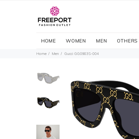
HOME
WOMEN
MEN
OTHERS
Home
Men
Gucci GG0983S-004